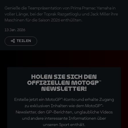
Genieße die Teampräsentation von Prima Pramac Yamaha in
voller Länge, bei der Toprak Razgatlioglu und Jack Miller ihre
Maschinen für die Saison 2026 enthüllten.
13 Jan. 2026
TEILEN
Holen Sie sich den
offiziellen MotoGP™
Newsletter!
Erstelle jetzt ein MotoGP™-Konto und erhalte Zugang
zu exklusiven Inhalten wie dem MotoGP™-
Newsletter, den GP-Berichten, unglaubliche Videos
und andere interessante Informationen über
unseren Sport enthält.