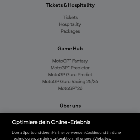
Tickets & Hospitality
Tickets
Hospitality
Packages
Game Hub
MotoGP™ Fantasy
MotoGP™ Predictor
MotoGP Guru Predict
MotoGP Guru Racing 25/26
MotoGP™26
Über uns
MotoGP Group
Optimiere dein Online-Erlebnis
Cookie-Richtlinien
Geschäftsbedingungen
Dorna Sports und deren Partner verwenden Cookies und ähnliche
Technologien, um deine Interaktion mit unseren Websites,
Datenschutzrichtlinien