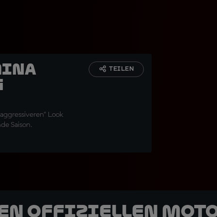
mina
TEILEN
g
"aggressiveren" Look
de Saison.
den offiziellen Mot