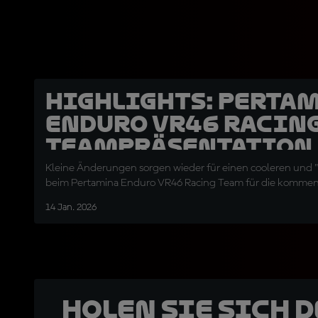
HIGHLIGHTS: Perta
Enduro VR46 Racin
Teampräsentation
Kleine Änderungen sorgen wieder für einen cooleren und 
beim Pertamina Enduro VR46 Racing Team für die kommen
14 Jan. 2026
Holen Sie sich 