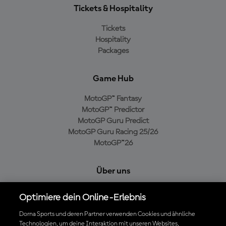
Tickets & Hospitality
Tickets
Hospitality
Packages
Game Hub
MotoGP™ Fantasy
MotoGP™ Predictor
MotoGP Guru Predict
MotoGP Guru Racing 25/26
MotoGP™26
Über uns
MotoGP Group
Optimiere dein Online-Erlebnis
Cookie-Richtlinien
Geschäftsbedingungen
Dorna Sports und deren Partner verwenden Cookies und ähnliche
Technologien, um deine Interaktion mit unseren Websites,
Datenschutzrichtlinien