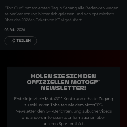
Motorrad gehabt"
"Top Gun" hat am ersten Tag in Sepang alle Bedenken wegen
seiner Verletzung hinter sich gelassen und sich optimistisch
über das 2026er-Paket von KTM geäußert.
03 Feb. 2026
TEILEN
Holen Sie sich den
offiziellen MotoGP™
Newsletter!
Erstelle jetzt ein MotoGP™-Konto und erhalte Zugang
zu exklusiven Inhalten wie dem MotoGP™-
Newsletter, den GP-Berichten, unglaubliche Videos
und andere interessante Informationen über
unseren Sport enthält.