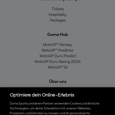
Tickets
Hospitality
Packages
Game Hub
MotoGP™ Fantasy
MotoGP™ Predictor
MotoGP Guru Predict
MotoGP Guru Racing 25/26
MotoGP™26
Über uns
MotoGP Group
Optimiere dein Online-Erlebnis
Cookie-Richtlinien
Geschäftsbedingungen
Dorna Sports und deren Partner verwenden Cookies und ähnliche
Technologien, um deine Interaktion mit unseren Websites,
Datenschutzrichtlinien
Produkten und Diensten zu messen und dir personalisierte
Kaufrichtlinie