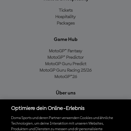
Tickets
Hospitality
Packages
Game Hub
MotoGP™ Fantasy
MotoGP™ Predictor
MotoGP Guru Predict
MotoGP Guru Racing 25/26
MotoGP™26
Über uns
MotoGP Group
Optimiere dein Online-Erlebnis
Cookie-Richtlinien
Geschäftsbedingungen
Dorna Sports und deren Partner verwenden Cookies und ähnliche
Technologien, um deine Interaktion mit unseren Websites,
Datenschutzrichtlinien
Produkten und Diensten zu messen und dir personalisierte
Kaufrichtlinie