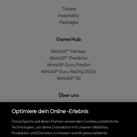
Tickets
Hospitality
Packages
Game Hub
MotoGP™ Fantasy
MotoGP™ Predictor
MotoGP Guru Predict
MotoGP Guru Racing 25/26
MotoGP™26
Über uns
MotoGP Group
Optimiere dein Online-Erlebnis
Cookie-Richtlinien
Geschäftsbedingungen
Dorna Sports und deren Partner verwenden Cookies und ähnliche
Technologien, um deine Interaktion mit unseren Websites,
Datenschutzrichtlinien
Produkten und Diensten zu messen und dir personalisierte
Kaufrichtlinie