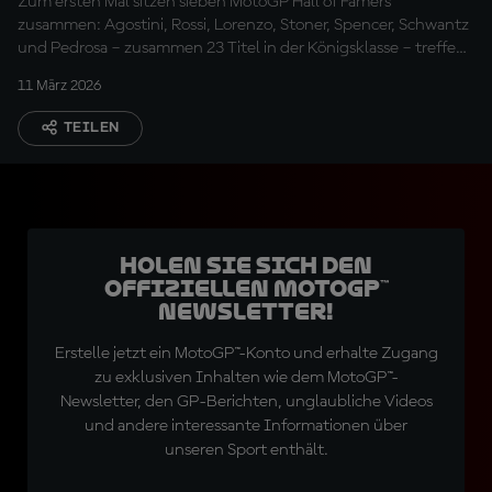
Zum ersten Mal sitzen sieben MotoGP Hall of Famers
zusammen: Agostini, Rossi, Lorenzo, Stoner, Spencer, Schwantz
und Pedrosa – zusammen 23 Titel in der Königsklasse – treffen
sich zu einem privaten Abendessen, bei dem die Gespräche
11 März 2026
echt interessant sind.
TEILEN
Holen Sie sich den
offiziellen MotoGP™
Newsletter!
Erstelle jetzt ein MotoGP™-Konto und erhalte Zugang
zu exklusiven Inhalten wie dem MotoGP™-
Newsletter, den GP-Berichten, unglaubliche Videos
und andere interessante Informationen über
unseren Sport enthält.