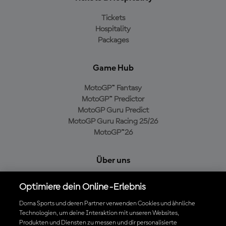
Tickets
Hospitality
Packages
Game Hub
MotoGP™ Fantasy
MotoGP™ Predictor
MotoGP Guru Predict
MotoGP Guru Racing 25/26
MotoGP™26
Über uns
MotoGP Group
Optimiere dein Online-Erlebnis
Cookie-Richtlinien
Geschäftsbedingungen
Dorna Sports und deren Partner verwenden Cookies und ähnliche
Technologien, um deine Interaktion mit unseren Websites,
Datenschutzrichtlinien
Produkten und Diensten zu messen und dir personalisierte
Kaufrichtlinie