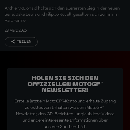
Archie McDonald holte sich den allerersten Sieg in der neuen
Serie, Jake Lewis und Filippo Rovelli gesellten sich zu ihm im
Parc Fermé
28 März 2026
TEILEN
Holen Sie sich den
offiziellen MotoGP™
Newsletter!
Erstelle jetzt ein MotoGP™-Konto und erhalte Zugang
zu exklusiven Inhalten wie dem MotoGP™-
Newsletter, den GP-Berichten, unglaubliche Videos
und andere interessante Informationen über
unseren Sport enthält.