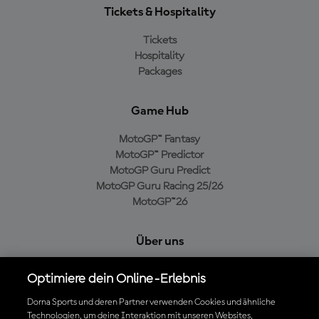
Tickets & Hospitality
Tickets
Hospitality
Packages
Game Hub
MotoGP™ Fantasy
MotoGP™ Predictor
MotoGP Guru Predict
MotoGP Guru Racing 25/26
MotoGP™26
Über uns
MotoGP Group
Optimiere dein Online-Erlebnis
Cookie-Richtlinien
Geschäftsbedingungen
Dorna Sports und deren Partner verwenden Cookies und ähnliche
Technologien, um deine Interaktion mit unseren Websites,
Datenschutzrichtlinien