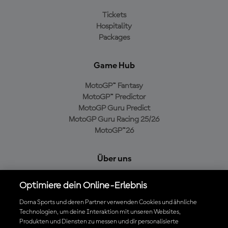
Tickets
Hospitality
Packages
Game Hub
MotoGP™ Fantasy
MotoGP™ Predictor
MotoGP Guru Predict
MotoGP Guru Racing 25/26
MotoGP™26
Über uns
MotoGP Group
Optimiere dein Online-Erlebnis
Cookie-Richtlinien
Geschäftsbedingungen
Dorna Sports und deren Partner verwenden Cookies und ähnliche
Technologien, um deine Interaktion mit unseren Websites,
Datenschutzrichtlinien
Produkten und Diensten zu messen und dir personalisierte
Kaufrichtlinie