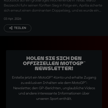
Rückblick auf ein großartiges Wochenende in Texas: Marco
Bezzecchi fuhr seinen fünften Sieg in Folge ein, Aprilia sicherte
sich erneut einen dominanten Doppelsieg, und es wurde ein
klares Zeichen gesetzt!
03 Apr. 2026
TEILEN
Holen Sie sich den
offiziellen MotoGP™
Newsletter!
Erstelle jetzt ein MotoGP™-Konto und erhalte Zugang
zu exklusiven Inhalten wie dem MotoGP™-
Newsletter, den GP-Berichten, unglaubliche Videos
und andere interessante Informationen über
unseren Sport enthält.