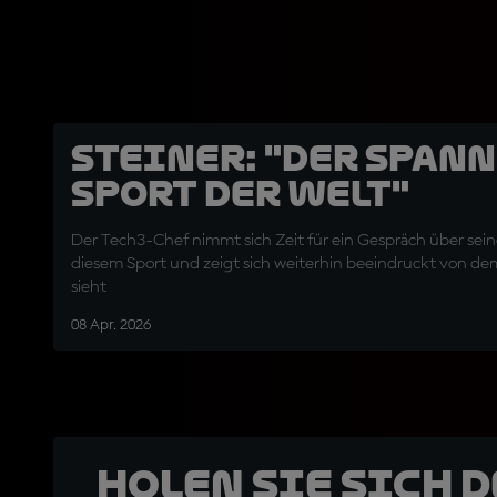
Steiner: "Der span
Sport der Welt"
Der Tech3-Chef nimmt sich Zeit für ein Gespräch über seine
diesem Sport und zeigt sich weiterhin beeindruckt von de
sieht
08 Apr. 2026
Holen Sie sich 