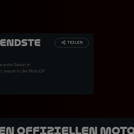
nendste
TEILEN
 erste Saison in
m, was er in der MotoGP
den offiziellen Mot