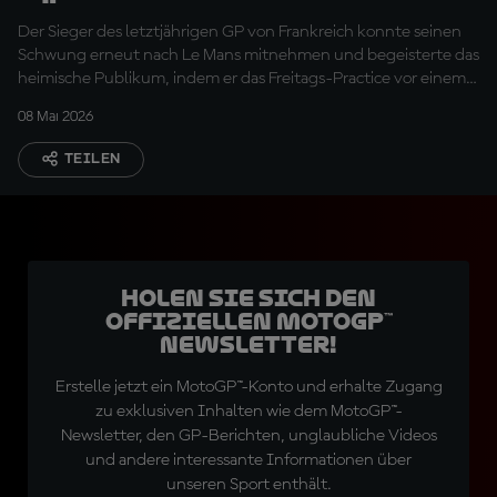
für Zarco
Der Sieger des letztjährigen GP von Frankreich konnte seinen
Schwung erneut nach Le Mans mitnehmen und begeisterte das
heimische Publikum, indem er das Freitags-Practice vor einem
weiteren entscheidenden Qualifying-Tag anführte.
08 Mai 2026
TEILEN
Holen Sie sich den
offiziellen MotoGP™
Newsletter!
Erstelle jetzt ein MotoGP™-Konto und erhalte Zugang
zu exklusiven Inhalten wie dem MotoGP™-
Newsletter, den GP-Berichten, unglaubliche Videos
und andere interessante Informationen über
unseren Sport enthält.