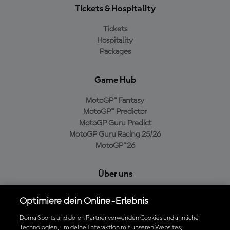
Tickets & Hospitality
Tickets
Hospitality
Packages
Game Hub
MotoGP™ Fantasy
MotoGP™ Predictor
MotoGP Guru Predict
MotoGP Guru Racing 25/26
MotoGP™26
Über uns
MotoGP Group
Optimiere dein Online-Erlebnis
Cookie-Richtlinien
Geschäftsbedingungen
Dorna Sports und deren Partner verwenden Cookies und ähnliche
Technologien, um deine Interaktion mit unseren Websites,
Datenschutzrichtlinien