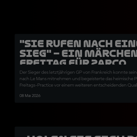
"Sie rufen nach ei
Sieg" – Ein märche
Freitag für Zarco
Der Sieger des letztjährigen GP von Frankreich konnte se
nach Le Mans mitnehmen und begeisterte das heimische P
Freitags-Practice vor einem weiteren entscheidenden Qual
08 Mai 2026