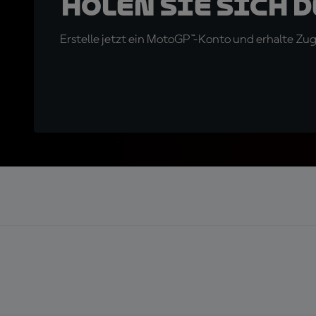
Holen Sie sich 
Erstelle jetzt ein MotoGP™-Konto und erhalte Z