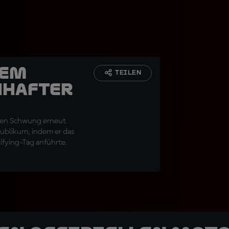
nem
TEILEN
nhafter
inen Schwung erneut
ublikum, indem er das
ifying-Tag anführte.