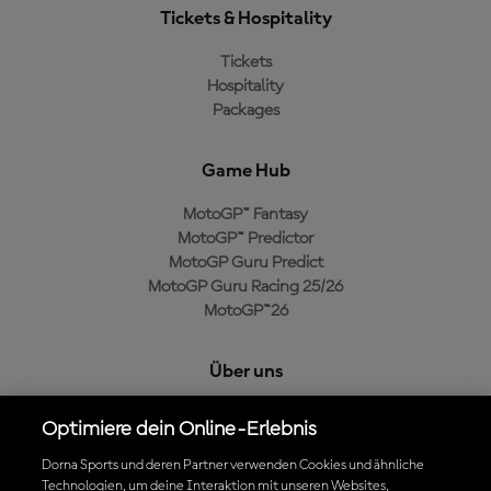
Tickets & Hospitality
Tickets
Hospitality
Packages
Game Hub
MotoGP™ Fantasy
MotoGP™ Predictor
MotoGP Guru Predict
MotoGP Guru Racing 25/26
MotoGP™26
Über uns
MotoGP Group
Optimiere dein Online-Erlebnis
Cookie-Richtlinien
Geschäftsbedingungen
Dorna Sports und deren Partner verwenden Cookies und ähnliche
Technologien, um deine Interaktion mit unseren Websites,
Datenschutzrichtlinien