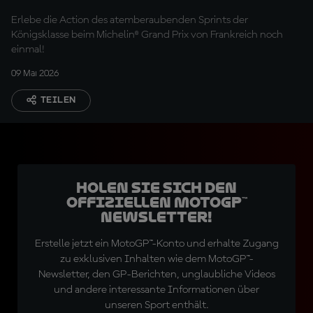
Sprints
Erlebe die Action des atemberaubenden Sprints der
Königsklasse beim Michelin® Grand Prix von Frankreich noch
einmal!
09 Mai 2026
TEILEN
Holen Sie sich den
offiziellen MotoGP™
Newsletter!
Erstelle jetzt ein MotoGP™-Konto und erhalte Zugang
zu exklusiven Inhalten wie dem MotoGP™-
Newsletter, den GP-Berichten, unglaubliche Videos
und andere interessante Informationen über
unseren Sport enthält.