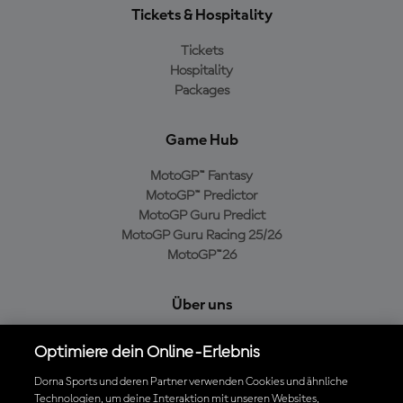
Tickets & Hospitality
Tickets
Hospitality
Packages
Game Hub
MotoGP™ Fantasy
MotoGP™ Predictor
MotoGP Guru Predict
MotoGP Guru Racing 25/26
MotoGP™26
Über uns
MotoGP Group
Optimiere dein Online-Erlebnis
Cookie-Richtlinien
Geschäftsbedingungen
Dorna Sports und deren Partner verwenden Cookies und ähnliche
Technologien, um deine Interaktion mit unseren Websites,
Datenschutzrichtlinien