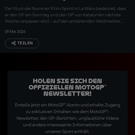
kam genau zum falschen
Der Sturz der Nummer 93 im Sprint in Le Mans bedeutet, dass
Zeitpunkt"
er den GP am Sonntag und den GP von Katalonien nächste
Woche verpassen wird – auf den amtierenden Weltmeister
warten nun Operationen
09 Mai 2026
TEILEN
Holen Sie sich den
offiziellen MotoGP™
Newsletter!
Erstelle jetzt ein MotoGP™-Konto und erhalte Zugang
zu exklusiven Inhalten wie dem MotoGP™-
Newsletter, den GP-Berichten, unglaubliche Videos
und andere interessante Informationen über
unseren Sport enthält.