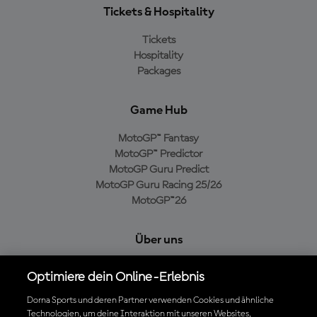
Tickets & Hospitality
Tickets
Hospitality
Packages
Game Hub
MotoGP™ Fantasy
MotoGP™ Predictor
MotoGP Guru Predict
MotoGP Guru Racing 25/26
MotoGP™26
Über uns
MotoGP Group
Optimiere dein Online-Erlebnis
Cookie-Richtlinien
Geschäftsbedingungen
Dorna Sports und deren Partner verwenden Cookies und ähnliche
Technologien, um deine Interaktion mit unseren Websites,
Datenschutzrichtlinien