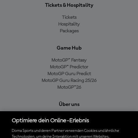
Tickets & Hospitality
Tickets
Hospitality
Packages
Game Hub
MotoGP™ Fantasy
MotoGP™ Predictor
MotoGP Guru Predict
MotoGP Guru Racing 25/26
MotoGP™26
Über uns
MotoGP Group
Optimiere dein Online-Erlebnis
Cookie-Richtlinien
Geschäftsbedingungen
Dorna Sports und deren Partner verwenden Cookies und ähnliche
Technologien, um deine Interaktion mit unseren Websites,
Datenschutzrichtlinien