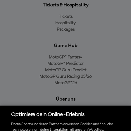
Tickets & Hospitality
Tickets
Hospitality
Packages
Game Hub
MotoGP™ Fantasy
MotoGP™ Predictor
MotoGP Guru Predict
MotoGP Guru Racing 25/26
MotoGP™26
Über uns
MotoGP Group
Optimiere dein Online-Erlebnis
Cookie-Richtlinien
Geschäftsbedingungen
Dorna Sports und deren Partner verwenden Cookies und ähnliche
Technologien, um deine Interaktion mit unseren Websites,
Datenschutzrichtlinien