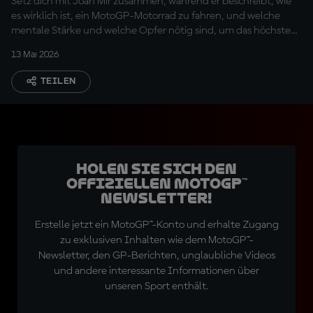
Setz dich mit Joan Mir zusammen, während er beschreibt, wie
es wirklich ist, ein MotoGP-Motorrad zu fahren, und welche
mentale Stärke und welche Opfer nötig sind, um das höchste
Niveau zu erreichen!
13 Mai 2026
TEILEN
Holen Sie sich den
offiziellen MotoGP™
Newsletter!
Erstelle jetzt ein MotoGP™-Konto und erhalte Zugang
zu exklusiven Inhalten wie dem MotoGP™-
Newsletter, den GP-Berichten, unglaubliche Videos
und andere interessante Informationen über
unseren Sport enthält.