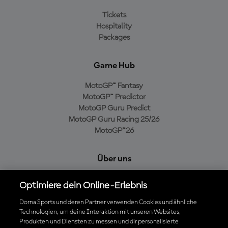
Tickets
Hospitality
Packages
Game Hub
MotoGP™ Fantasy
MotoGP™ Predictor
MotoGP Guru Predict
MotoGP Guru Racing 25/26
MotoGP™26
Über uns
MotoGP Group
Optimiere dein Online-Erlebnis
Cookie-Richtlinien
Geschäftsbedingungen
Dorna Sports und deren Partner verwenden Cookies und ähnliche
Technologien, um deine Interaktion mit unseren Websites,
Datenschutzrichtlinien
Produkten und Diensten zu messen und dir personalisierte
Kaufrichtlinie