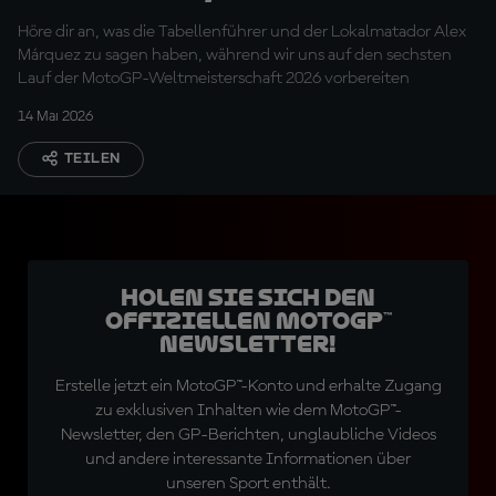
Alex Marquez
Höre dir an, was die Tabellenführer und der Lokalmatador Alex
Márquez zu sagen haben, während wir uns auf den sechsten
Lauf der MotoGP-Weltmeisterschaft 2026 vorbereiten
14 Mai 2026
TEILEN
Holen Sie sich den
offiziellen MotoGP™
Newsletter!
Erstelle jetzt ein MotoGP™-Konto und erhalte Zugang
zu exklusiven Inhalten wie dem MotoGP™-
Newsletter, den GP-Berichten, unglaubliche Videos
und andere interessante Informationen über
unseren Sport enthält.