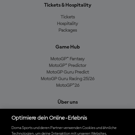
Tickets & Hospitality
Tickets
Hospitality
Packages
Game Hub
MotoGP™ Fantasy
MotoGP™ Predictor
MotoGP Guru Predict
MotoGP Guru Racing 25/26
MotoGP™26
Über uns
MotoGP Group
Optimiere dein Online-Erlebnis
Cookie-Richtlinien
Geschäftsbedingungen
Dorna Sports und deren Partner verwenden Cookies und ähnliche
Technologien, um deine Interaktion mit unseren Websites,
Datenschutzrichtlinien