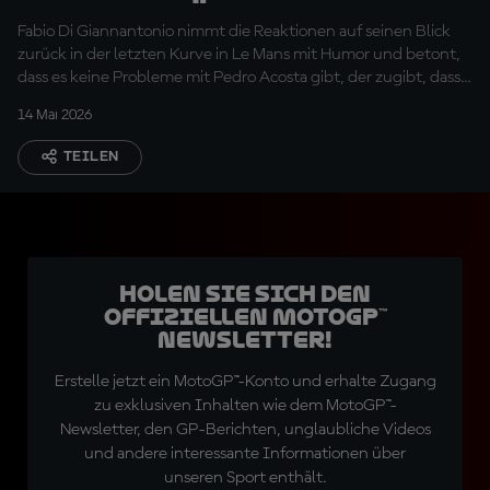
Blick zurück in Le Mans
Fabio Di Giannantonio nimmt die Reaktionen auf seinen Blick
gelassen hin
zurück in der letzten Kurve in Le Mans mit Humor und betont,
dass es keine Probleme mit Pedro Acosta gibt, der zugibt, dass
der Kampf um Platz 4 nicht das ist, was er sich wünscht
14 Mai 2026
TEILEN
Holen Sie sich den
offiziellen MotoGP™
Newsletter!
Erstelle jetzt ein MotoGP™-Konto und erhalte Zugang
zu exklusiven Inhalten wie dem MotoGP™-
Newsletter, den GP-Berichten, unglaubliche Videos
und andere interessante Informationen über
unseren Sport enthält.