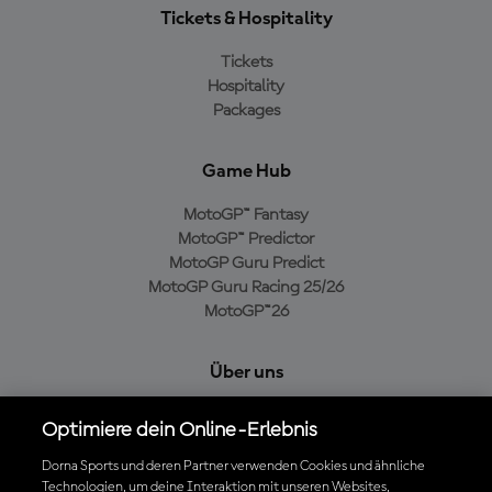
Tickets & Hospitality
Tickets
Hospitality
Packages
Game Hub
MotoGP™ Fantasy
MotoGP™ Predictor
MotoGP Guru Predict
MotoGP Guru Racing 25/26
MotoGP™26
Über uns
MotoGP Group
Optimiere dein Online-Erlebnis
Cookie-Richtlinien
Geschäftsbedingungen
Dorna Sports und deren Partner verwenden Cookies und ähnliche
Technologien, um deine Interaktion mit unseren Websites,
Datenschutzrichtlinien