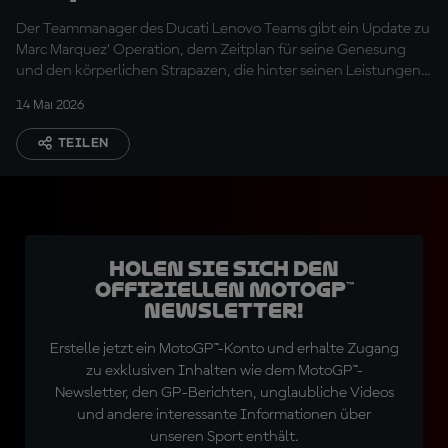
Superheld"
Der Teammanager des Ducati Lenovo Teams gibt ein Update zu
Marc Marquez’ Operation, dem Zeitplan für seine Genesung
und den körperlichen Strapazen, die hinter seinen Leistungen
stecken, während er die ganze Saison über mit einer weiteren
14 Mai 2026
hartnäckigen Verletzung zu kämpfen hatte
TEILEN
Holen Sie sich den
offiziellen MotoGP™
Newsletter!
Erstelle jetzt ein MotoGP™-Konto und erhalte Zugang
zu exklusiven Inhalten wie dem MotoGP™-
Newsletter, den GP-Berichten, unglaubliche Videos
und andere interessante Informationen über
unseren Sport enthält.