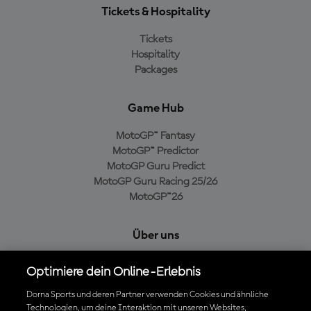
Tickets & Hospitality
Tickets
Hospitality
Packages
Game Hub
MotoGP™ Fantasy
MotoGP™ Predictor
MotoGP Guru Predict
MotoGP Guru Racing 25/26
MotoGP™26
Über uns
MotoGP Group
Optimiere dein Online-Erlebnis
Cookie-Richtlinien
Geschäftsbedingungen
Dorna Sports und deren Partner verwenden Cookies und ähnliche
Technologien, um deine Interaktion mit unseren Websites,
Datenschutzrichtlinien