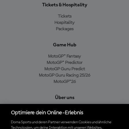
Tickets & Hospitality
Tickets
Hospitality
Packages
Game Hub
MotoGP™ Fantasy
MotoGP™ Predictor
MotoGP Guru Predict
MotoGP Guru Racing 25/26
MotoGP™26
Über uns
MotoGP Group
Optimiere dein Online-Erlebnis
Cookie-Richtlinien
Geschäftsbedingungen
Dorna Sports und deren Partner verwenden Cookies und ähnliche
Technologien, um deine Interaktion mit unseren Websites,
Datenschutzrichtlinien