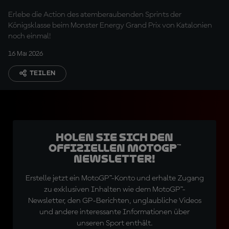
Tissot Sprints
Erlebe die Action des atemberaubenden Sprints der
Königsklasse beim Monster Energy Grand Prix von Katalonien
noch einmal!
16 Mai 2026
TEILEN
Holen Sie sich den
offiziellen MotoGP™
Newsletter!
Erstelle jetzt ein MotoGP™-Konto und erhalte Zugang
zu exklusiven Inhalten wie dem MotoGP™-
Newsletter, den GP-Berichten, unglaubliche Videos
und andere interessante Informationen über
unseren Sport enthält.