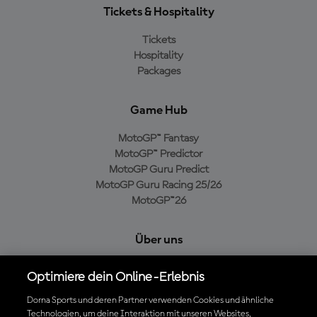
Tickets & Hospitality
Tickets
Hospitality
Packages
Game Hub
MotoGP™ Fantasy
MotoGP™ Predictor
MotoGP Guru Predict
MotoGP Guru Racing 25/26
MotoGP™26
Über uns
MotoGP Group
Optimiere dein Online-Erlebnis
Cookie-Richtlinien
Geschäftsbedingungen
Dorna Sports und deren Partner verwenden Cookies und ähnliche
Technologien, um deine Interaktion mit unseren Websites,
Datenschutzrichtlinien