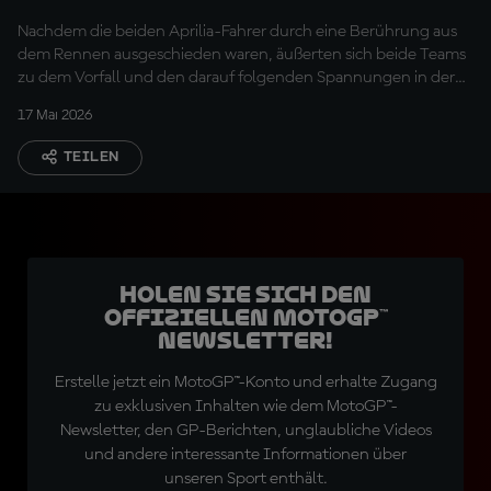
Fernandez
Nachdem die beiden Aprilia-Fahrer durch eine Berührung aus
dem Rennen ausgeschieden waren, äußerten sich beide Teams
zu dem Vorfall und den darauf folgenden Spannungen in der
Boxengasse.
17 Mai 2026
TEILEN
Holen Sie sich den
offiziellen MotoGP™
Newsletter!
Erstelle jetzt ein MotoGP™-Konto und erhalte Zugang
zu exklusiven Inhalten wie dem MotoGP™-
Newsletter, den GP-Berichten, unglaubliche Videos
und andere interessante Informationen über
unseren Sport enthält.