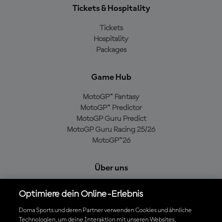
Tickets & Hospitality
Tickets
Hospitality
Packages
Game Hub
MotoGP™ Fantasy
MotoGP™ Predictor
MotoGP Guru Predict
MotoGP Guru Racing 25/26
MotoGP™26
Über uns
MotoGP Group
Optimiere dein Online-Erlebnis
Cookie-Richtlinien
Geschäftsbedingungen
Dorna Sports und deren Partner verwenden Cookies und ähnliche
Technologien, um deine Interaktion mit unseren Websites,
Datenschutzrichtlinien