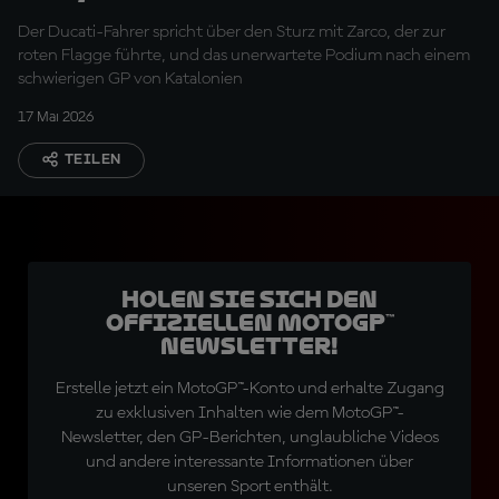
Team, das so hart
Der Ducati-Fahrer spricht über den Sturz mit Zarco, der zur
arbeitet"
roten Flagge führte, und das unerwartete Podium nach einem
schwierigen GP von Katalonien
17 Mai 2026
TEILEN
Holen Sie sich den
offiziellen MotoGP™
Newsletter!
Erstelle jetzt ein MotoGP™-Konto und erhalte Zugang
zu exklusiven Inhalten wie dem MotoGP™-
Newsletter, den GP-Berichten, unglaubliche Videos
und andere interessante Informationen über
unseren Sport enthält.