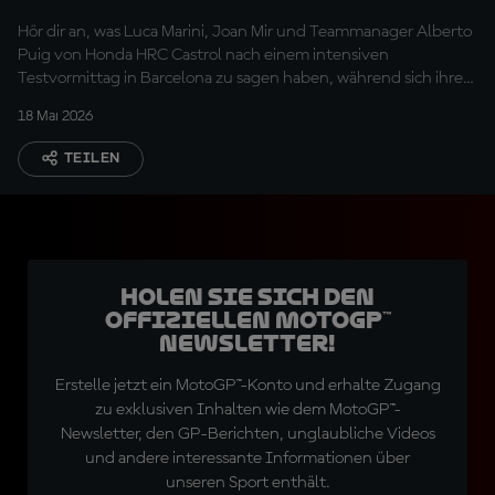
optimistisch sein"
Hör dir an, was Luca Marini, Joan Mir und Teammanager Alberto
Puig von Honda HRC Castrol nach einem intensiven
Testvormittag in Barcelona zu sagen haben, während sich ihre
Aufmerksamkeit nun auf Mugello richtet
18 Mai 2026
TEILEN
Holen Sie sich den
offiziellen MotoGP™
Newsletter!
Erstelle jetzt ein MotoGP™-Konto und erhalte Zugang
zu exklusiven Inhalten wie dem MotoGP™-
Newsletter, den GP-Berichten, unglaubliche Videos
und andere interessante Informationen über
unseren Sport enthält.