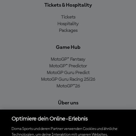
Tickets & Hospitality
Tickets
Hospitality
Packages
Game Hub
MotoGP™ Fantasy
MotoGP™ Predictor
MotoGP Guru Predict
MotoGP Guru Racing 25/26
MotoGP™26
Über uns
MotoGP Group
Optimiere dein Online-Erlebnis
Cookie-Richtlinien
Geschäftsbedingungen
Dorna Sports und deren Partner verwenden Cookies und ähnliche
Technologien, um deine Interaktion mit unseren Websites,
Datenschutzrichtlinien