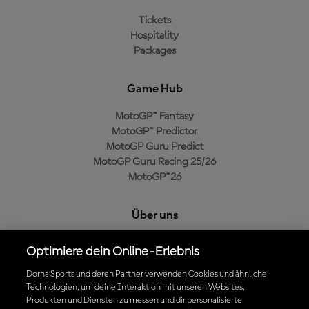
Tickets
Hospitality
Packages
Game Hub
MotoGP™ Fantasy
MotoGP™ Predictor
MotoGP Guru Predict
MotoGP Guru Racing 25/26
MotoGP™26
Über uns
MotoGP Group
Optimiere dein Online-Erlebnis
Cookie-Richtlinien
Geschäftsbedingungen
Dorna Sports und deren Partner verwenden Cookies und ähnliche
Technologien, um deine Interaktion mit unseren Websites,
Datenschutzrichtlinien
Produkten und Diensten zu messen und dir personalisierte
Kaufrichtlinie