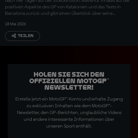
Nach vier Tagen auf der Strecke blickt Maverick Viñales auf die
positiven Aspekte des GP von Katalonien und des Tests in
Barcelona zurück und gibt einen Überblick über seine
körperliche Verfassung sowie einige neue Teile
18 Mai 2026
TEILEN
Holen Sie sich den
offiziellen MotoGP™
Newsletter!
Erstelle jetzt ein MotoGP™-Konto und erhalte Zugang
zu exklusiven Inhalten wie dem MotoGP™-
Newsletter, den GP-Berichten, unglaubliche Videos
und andere interessante Informationen über
unseren Sport enthält.