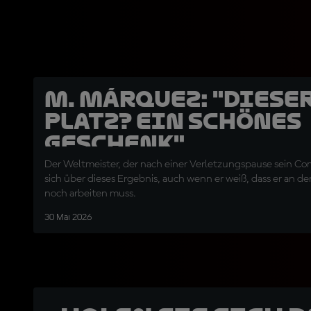
M. Márquez: "Diese
Platz? Ein schönes
Geschenk"
Der Weltmeister, der nach einer Verletzungspause sein Com
sich über dieses Ergebnis, auch wenn er weiß, dass er an d
noch arbeiten muss.
30 Mai 2026