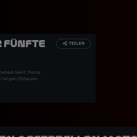
r fünfte
TEILEN
eback feiert, freute
en langen Distanzen