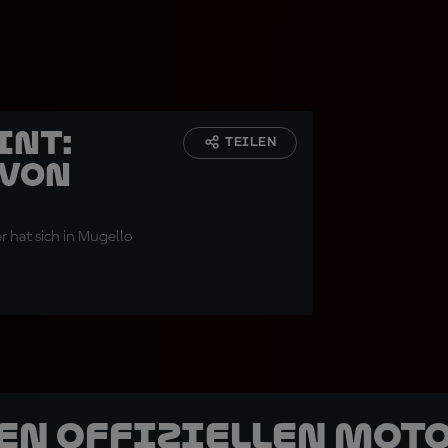
int:
TEILEN
 von
 hat sich in Mugello
den offiziellen Mot