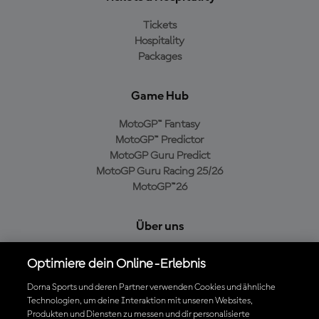
Tickets
Hospitality
Packages
Game Hub
MotoGP™ Fantasy
MotoGP™ Predictor
MotoGP Guru Predict
MotoGP Guru Racing 25/26
MotoGP™26
Über uns
MotoGP Group
Optimiere dein Online-Erlebnis
Cookie-Richtlinien
Geschäftsbedingungen
Dorna Sports und deren Partner verwenden Cookies und ähnliche
Technologien, um deine Interaktion mit unseren Websites,
Datenschutzrichtlinien
Produkten und Diensten zu messen und dir personalisierte
Kaufrichtlinie