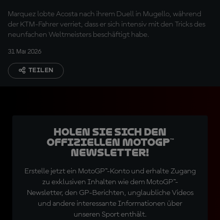
ein
Marquez lobte Acosta nach ihrem Duell in Mugello, während
der KTM-Fahrer verriet, dass er sich intensiv mit den Tricks des
neunfachen Weltmeisters beschäftigt habe.
31 Mai 2026
TEILEN
Holen Sie sich den
offiziellen MotoGP™
Newsletter!
Erstelle jetzt ein MotoGP™-Konto und erhalte Zugang
zu exklusiven Inhalten wie dem MotoGP™-
Newsletter, den GP-Berichten, unglaubliche Videos
und andere interessante Informationen über
unseren Sport enthält.