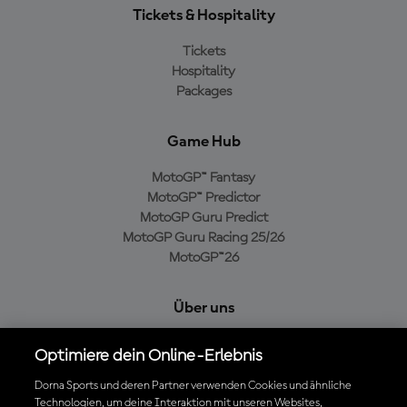
Tickets & Hospitality
Tickets
Hospitality
Packages
Game Hub
MotoGP™ Fantasy
MotoGP™ Predictor
MotoGP Guru Predict
MotoGP Guru Racing 25/26
MotoGP™26
Über uns
MotoGP Group
Optimiere dein Online-Erlebnis
Cookie-Richtlinien
Geschäftsbedingungen
Dorna Sports und deren Partner verwenden Cookies und ähnliche
Technologien, um deine Interaktion mit unseren Websites,
Datenschutzrichtlinien