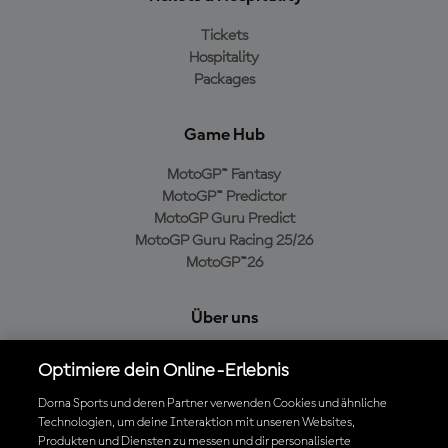
Tickets
Hospitality
Packages
Game Hub
MotoGP™ Fantasy
MotoGP™ Predictor
MotoGP Guru Predict
MotoGP Guru Racing 25/26
MotoGP™26
Über uns
MotoGP Group
Optimiere dein Online-Erlebnis
Cookie-Richtlinien
Geschäftsbedingungen
Dorna Sports und deren Partner verwenden Cookies und ähnliche
Technologien, um deine Interaktion mit unseren Websites,
Datenschutzrichtlinien
Produkten und Diensten zu messen und dir personalisierte
Kaufrichtlinie