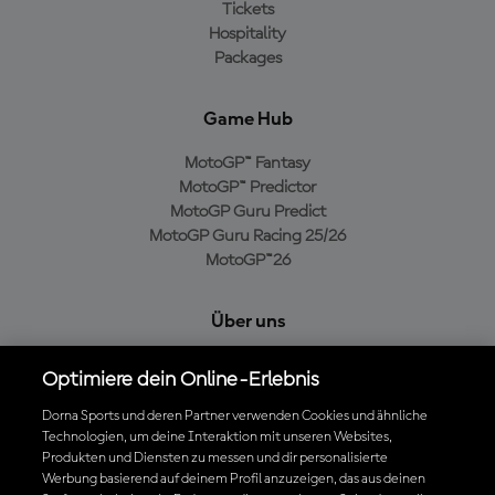
Tickets
Hospitality
Packages
Game Hub
MotoGP™ Fantasy
MotoGP™ Predictor
MotoGP Guru Predict
MotoGP Guru Racing 25/26
MotoGP™26
Über uns
MotoGP Group
Optimiere dein Online-Erlebnis
Cookie-Richtlinien
Geschäftsbedingungen
Dorna Sports und deren Partner verwenden Cookies und ähnliche
Technologien, um deine Interaktion mit unseren Websites,
Datenschutzrichtlinien
Produkten und Diensten zu messen und dir personalisierte
Kaufrichtlinie
Werbung basierend auf deinem Profil anzuzeigen, das aus deinen