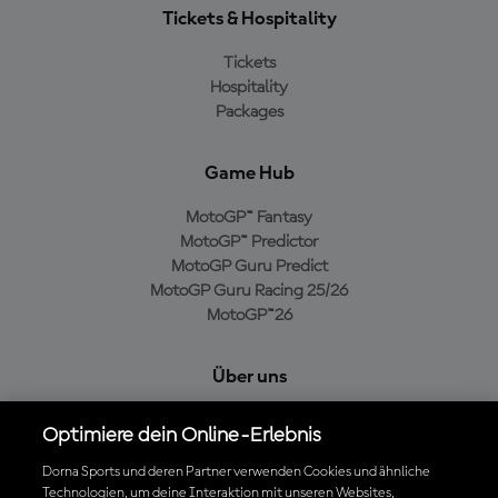
Tickets & Hospitality
Tickets
Hospitality
Packages
Game Hub
MotoGP™ Fantasy
MotoGP™ Predictor
MotoGP Guru Predict
MotoGP Guru Racing 25/26
MotoGP™26
Über uns
MotoGP Group
Optimiere dein Online-Erlebnis
Cookie-Richtlinien
Geschäftsbedingungen
Dorna Sports und deren Partner verwenden Cookies und ähnliche
Technologien, um deine Interaktion mit unseren Websites,
Datenschutzrichtlinien