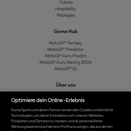
Tickets
Hospitality
Packages
Game Hub
MotoGP™ Fantasy
MotoGP™ Predictor
MotoGP Guru Predict
MotoGP Guru Racing 25/26
MotoGP™26
Über uns
MotoGP Group
Optimiere dein Online-Erlebnis
Cookie-Richtlinien
Geschäftsbedingungen
Dorna Sports und deren Partner verwenden Cookies und ähnliche
Technologien, um deine Interaktion mit unseren Websites,
Datenschutzrichtlinien
Produkten und Diensten zu messen und dir personalisierte
Kaufrichtlinie
Werbung basierend auf deinem Profil anzuzeigen, das aus deinen