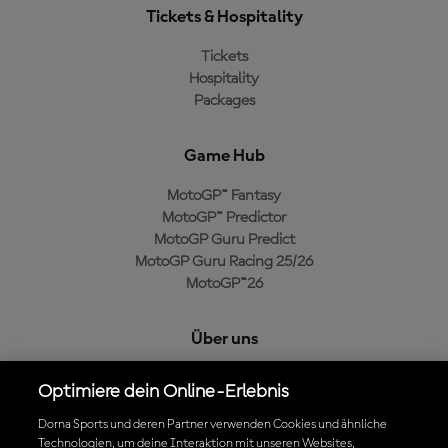
Tickets & Hospitality
Tickets
Hospitality
Packages
Game Hub
MotoGP™ Fantasy
MotoGP™ Predictor
MotoGP Guru Predict
MotoGP Guru Racing 25/26
MotoGP™26
Über uns
MotoGP Group
Optimiere dein Online-Erlebnis
Cookie-Richtlinien
Geschäftsbedingungen
Dorna Sports und deren Partner verwenden Cookies und ähnliche
Technologien, um deine Interaktion mit unseren Websites,
Datenschutzrichtlinien