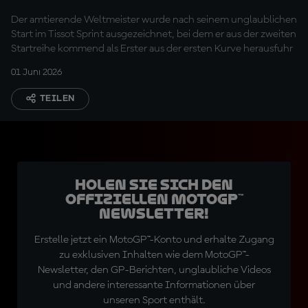
Der amtierende Weltmeister wurde nach seinem unglaublichen
Start im Tissot Sprint ausgezeichnet, bei dem er aus der zweiten
Startreihe kommend als Erster aus der ersten Kurve herausfuhr
01 Juni 2026
TEILEN
Holen Sie sich den
offiziellen MotoGP™
Newsletter!
Erstelle jetzt ein MotoGP™-Konto und erhalte Zugang
zu exklusiven Inhalten wie dem MotoGP™-
Newsletter, den GP-Berichten, unglaubliche Videos
und andere interessante Informationen über
unseren Sport enthält.