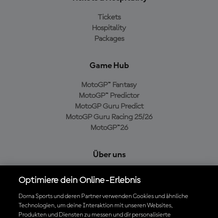
Tickets
Hospitality
Packages
Game Hub
MotoGP™ Fantasy
MotoGP™ Predictor
MotoGP Guru Predict
MotoGP Guru Racing 25/26
MotoGP™26
Über uns
MotoGP Group
Optimiere dein Online-Erlebnis
Cookie-Richtlinien
Geschäftsbedingungen
Dorna Sports und deren Partner verwenden Cookies und ähnliche
Technologien, um deine Interaktion mit unseren Websites,
Datenschutzrichtlinien
Produkten und Diensten zu messen und dir personalisierte
Kaufrichtlinie