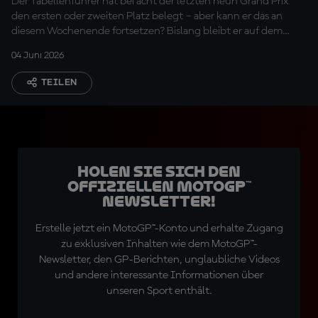
Der Tabellenführer hat bei acht der letzten neun Grand Prix
den ersten oder zweiten Platz belegt – aber kann er das an
diesem Wochenende fortsetzen? Bislang bleibt er auf dem
Boden der Tatsachen...
04 Juni 2026
TEILEN
Holen Sie sich den
offiziellen MotoGP™
Newsletter!
Erstelle jetzt ein MotoGP™-Konto und erhalte Zugang
zu exklusiven Inhalten wie dem MotoGP™-
Newsletter, den GP-Berichten, unglaubliche Videos
und andere interessante Informationen über
unseren Sport enthält.