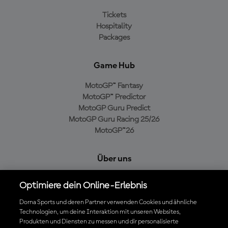
Tickets
Hospitality
Packages
Game Hub
MotoGP™ Fantasy
MotoGP™ Predictor
MotoGP Guru Predict
MotoGP Guru Racing 25/26
MotoGP™26
Über uns
MotoGP Group
Optimiere dein Online-Erlebnis
Cookie-Richtlinien
Geschäftsbedingungen
Dorna Sports und deren Partner verwenden Cookies und ähnliche
Technologien, um deine Interaktion mit unseren Websites,
Datenschutzrichtlinien
Produkten und Diensten zu messen und dir personalisierte
Kaufrichtlinie