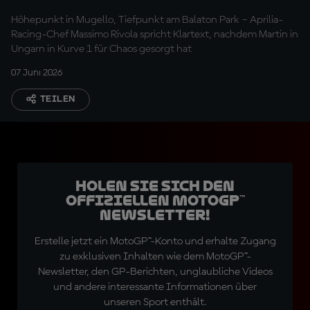
gibt Martin die Schuld
Höhepunkt in Mugello, Tiefpunkt am Balaton Park – Aprilia-
Racing-Chef Massimo Rivola spricht Klartext, nachdem Martin in
Ungarn in Kurve 1 für Chaos gesorgt hat
07 Juni 2026
TEILEN
Holen Sie sich den
offiziellen MotoGP™
Newsletter!
Erstelle jetzt ein MotoGP™-Konto und erhalte Zugang
zu exklusiven Inhalten wie dem MotoGP™-
Newsletter, den GP-Berichten, unglaubliche Videos
und andere interessante Informationen über
unseren Sport enthält.