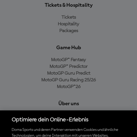
Tickets & Hospitality
Tickets
Hospitality
Packages
Game Hub
MotoGP™ Fantasy
MotoGP™ Predictor
MotoGP Guru Predict
MotoGP Guru Racing 25/26
MotoGP™26
Über uns
MotoGP Group
Optimiere dein Online-Erlebnis
Cookie-Richtlinien
Geschäftsbedingungen
Dorna Sports und deren Partner verwenden Cookies und ähnliche
Technologien, um deine Interaktion mit unseren Websites,
Datenschutzrichtlinien