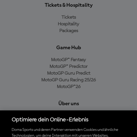
Tickets & Hospitality
Tickets
Hospitality
Packages
Game Hub
MotoGP™ Fantasy
MotoGP™ Predictor
MotoGP Guru Predict
MotoGP Guru Racing 25/26
MotoGP™26
Über uns
MotoGP Group
Optimiere dein Online-Erlebnis
Cookie-Richtlinien
Geschäftsbedingungen
Dorna Sports und deren Partner verwenden Cookies und ähnliche
Technologien, um deine Interaktion mit unseren Websites,
Datenschutzrichtlinien