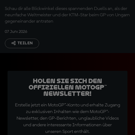
Schau dir alle Blickwinkel dieses spannenden Duells an, als der
neunfache Weltmeister und der KTM-Star beim GP von Ungarn
gegeneinander antraten
07 Juni 2026
TEILEN
Holen Sie sich den
offiziellen MotoGP™
Newsletter!
Erstelle jetzt ein MotoGP™-Konto und erhalte Zugang
zu exklusiven Inhalten wie dem MotoGP™-
Newsletter, den GP-Berichten, unglaubliche Videos
und andere interessante Informationen über
unseren Sport enthält.