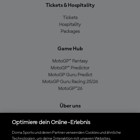
Tickets & Hospitality
Tickets
Hospitality
Packages
Game Hub
MotoGP™ Fantasy
MotoGP™ Predictor
MotoGP Guru Predict
MotoGP Guru Racing 25/26
MotoGP™26
Über uns
MotoGP Group
Optimiere dein Online-Erlebnis
Cookie-Richtlinien
Geschäftsbedingungen
Dorna Sports und deren Partner verwenden Cookies und ähnliche
Technologien, um deine Interaktion mit unseren Websites,
Datenschutzrichtlinien