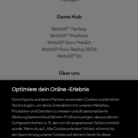
Packages
Game Hub
MotoGP™ Fantasy
MotoGP™ Predictor
MotoGP Guru Predict
MotoGP Guru Racing 25/26
MotoGP™26
Über uns
MotoGP Group
Optimiere dein Online-Erlebnis
Cookie-Richtlinien
Geschäftsbedingungen
Dorna Sports und deren Partner verwenden Cookies und ähnliche
Technologien, um deine Interaktion mit unseren Websites,
Datenschutzrichtlinien
Produkten und Diensten zu messen und dir personalisierte
Kaufrichtlinie
Werbung basierend auf deinem Profil anzuzeigen, das aus deinen
Surfgewohnheiten (z. B. den von dir angesehenen Seiten) erstellt
wurde. Wenn du auf „Alle Cookies erlauben“ klickst, stimmst du
der Speicherung unserer Cookies auf deinem Gerät für diese