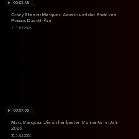
00:02:38
Casey Stoner: Márquez, Acosta und das Ende von
Peccos Ducati-Ära
31 JULI 2026
00:07:05
Marc Márquez: Die bisher besten Momente im Jahr
2026
31 JULI 2026