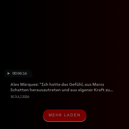
00:06:16
Alex Márquez: "Ich hatte das Gefühl, aus Marcs
Schatten herauszutreten und aus eigener Kraft zu
glänzen."
30 JULI 2026
MEHR LADEN
M
E
H