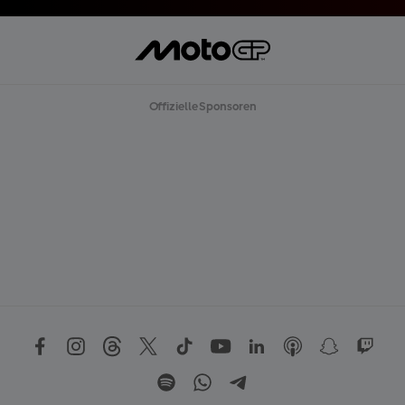
R
L
A
D
E
N
Offizielle Sponsoren