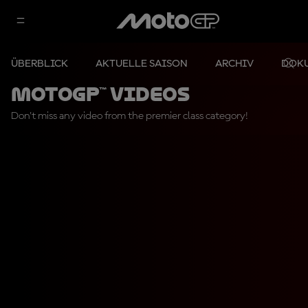
ÜBERBLICK
AKTUELLE SAISON
ARCHIV
DOK
MotoGP™ Videos
Don't miss any video from the premier class category!