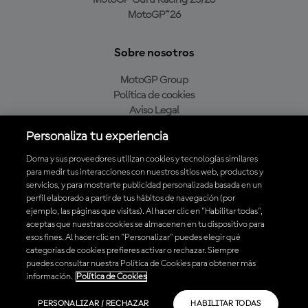
MotoGP Guru Racing 25/26
MotoGP™26
Sobre nosotros
MotoGP Group
Política de cookies
Aviso Legal
Política de privacidad
Personaliza tu experiencia
Política de compra
Dorna y sus proveedores utilizan cookies y tecnologías similares
para medir tus interacciones con nuestros sitios web, productos y
servicios, y para mostrarte publicidad personalizada basada en un
Descarga la aplicación oficial de MotoGP™
perfil elaborado a partir de tus hábitos de navegación (por
ejemplo, las páginas que visitas). Al hacer clic en "Habilitar todas",
aceptas que nuestras cookies se almacenen en tu dispositivo para
esos fines. Al hacer clic en "Personalizar" puedes elegir qué
categorías de cookies prefieres activar o rechazar. Siempre
puedes consultar nuestra Política de Cookies para obtener más
© 2026 MotoGP Sports Entertainment Group. Todos los derechos
información.
Política de Cookies
reservados. Todas las marcas son propiedad de sus respectivos dueños.
PERSONALIZAR / RECHAZAR
HABILITAR TODAS