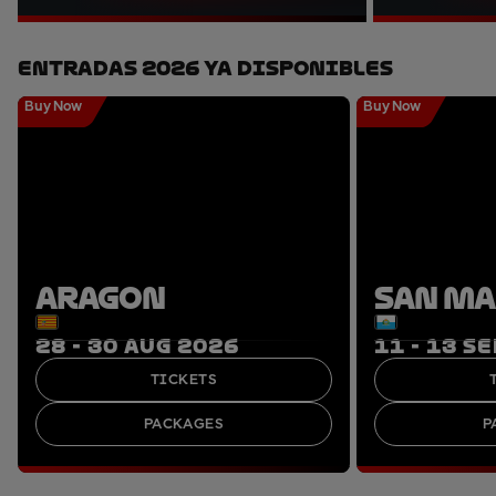
Entradas 2026 Ya Disponibles
Buy Now
Buy Now
ARAGON
SAN M
28 - 30 AUG 2026
11 - 13 S
TICKETS
PACKAGES
P