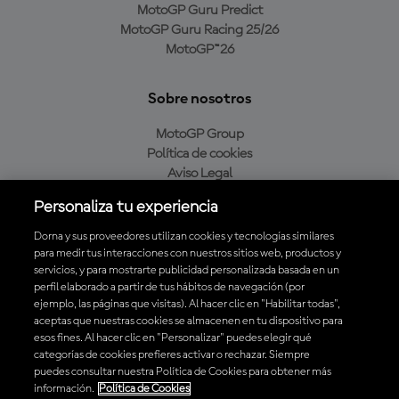
MotoGP Guru Predict
MotoGP Guru Racing 25/26
MotoGP™26
Sobre nosotros
MotoGP Group
Política de cookies
Aviso Legal
Política de privacidad
Personaliza tu experiencia
Política de compra
Dorna y sus proveedores utilizan cookies y tecnologías similares
para medir tus interacciones con nuestros sitios web, productos y
servicios, y para mostrarte publicidad personalizada basada en un
Descarga la aplicación oficial de MotoGP™
perfil elaborado a partir de tus hábitos de navegación (por
ejemplo, las páginas que visitas). Al hacer clic en "Habilitar todas",
aceptas que nuestras cookies se almacenen en tu dispositivo para
esos fines. Al hacer clic en "Personalizar" puedes elegir qué
categorías de cookies prefieres activar o rechazar. Siempre
puedes consultar nuestra Política de Cookies para obtener más
© 2026 MotoGP Sports Entertainment Group. Todos los derechos
información.
Política de Cookies
reservados. Todas las marcas son propiedad de sus respectivos dueños.