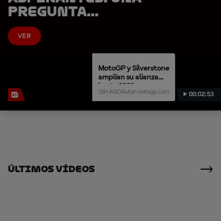
pregunta...
VER
MotoGP y Silverstone
amplían su alianza
hasta 2028
18H AGO
Autor motogp.com
00:02:53
Últimos Vídeos