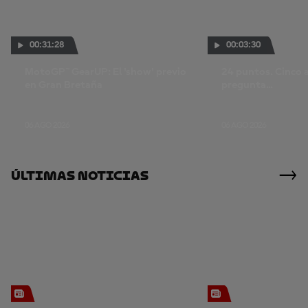
00:31:28
00:03:30
MotoGP™ GearUP: El 'show' previo
24 puntos. Cinco 
en Gran Bretaña
pregunta...
06 AGO 2026
06 AGO 2026
Últimas Noticias