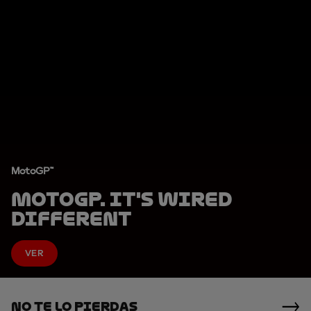
MotoGP™
MotoGP. It's Wired
Different
VER
No Te Lo Pierdas