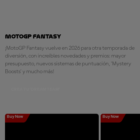
MotoGP Fantasy
¡MotoGP Fantasy vuelve en 2026 para otra temporada de
diversión, con increíbles novedades y premios: mayor
presupuesto, nuevos sistemas de puntuación, 'Mystery
Boosts' y mucho más!
CREA TU 'DREAM TEAM'
Buy Now
Buy Now