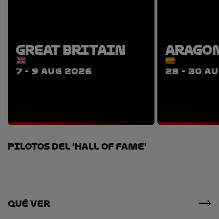
GREAT BRITAIN
ARAGO
7 - 9 AUG 2026
28 - 30 A
TICKETS
PACKAGES
P
PILOTOS DEL 'HALL OF FAME'
Qué Ver