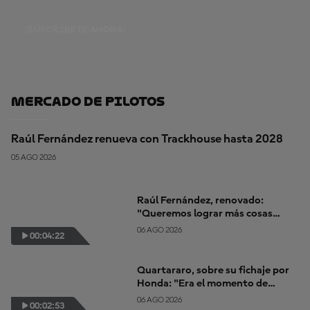
¡SUSCRÍBETE AHORA!
Mercado De Pilotos
Raúl Fernández renueva con Trackhouse hasta 2028
05 AGO 2026
Raúl Fernández, renovado:
"Queremos lograr más cosas
buenas juntos"
06 AGO 2026
00:04:22
Quartararo, sobre su fichaje por
Honda: "Era el momento de
cambiar... de afrontar un nuevo
06 AGO 2026
00:02:53