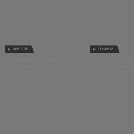
00:07:05
00:06:16
Marc Márquez: los mejores
Alex Márquez: "Sen
momentos hasta ahora en 2026
la sombra de Marc 
luz propia"
31 JUL 2026
30 JUL 2026