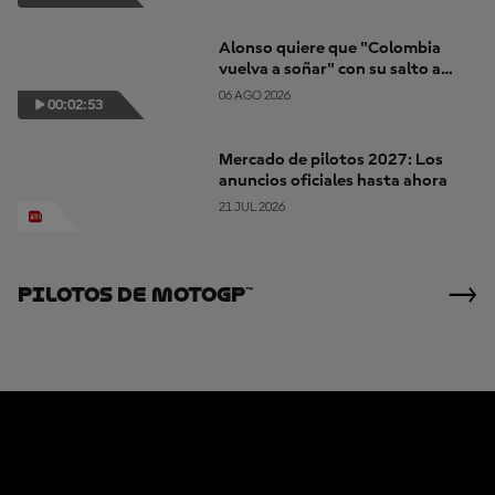
desafío"
Alonso quiere que "Colombia
vuelva a soñar" con su salto a
MotoGP
06 AGO 2026
00:02:53
Mercado de pilotos 2027: Los
anuncios oficiales hasta ahora
21 JUL 2026
Pilotos De MotoGP™