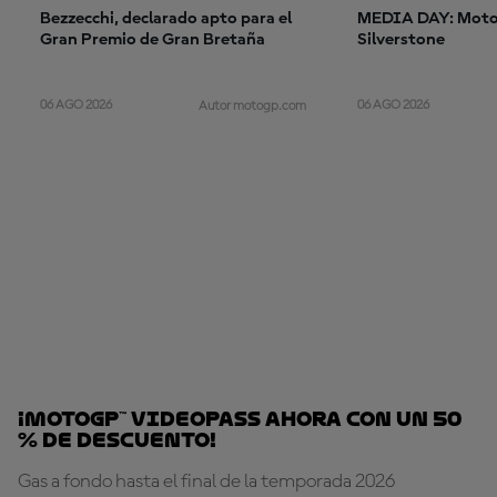
Bezzecchi, declarado apto para el
MEDIA DAY: MotoG
Gran Premio de Gran Bretaña
Silverstone
06 AGO 2026
06 AGO 2026
Autor motogp.com
¡MotoGP™ VideoPass ahora con un 50
% de descuento!
Gas a fondo hasta el final de la temporada 2026