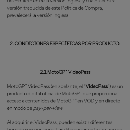
de conflicto entre la versión inglesa y cualquier otra
versión traducida de esta Política de Compra,
prevalecerá la versión inglesa.
2. CONDICIONES ESPECÍFICAS POR PRODUCTO:
2.1 MotoGP™ VideoPass
MotoGP™ VideoPass (en adelante, el “
VideoPass
”) es un
producto digital oficial de MotoGP™ que proporciona
acceso a contenidos de MotoGP™ en VOD y en directo
en modo de
pay-per-view.
Al adquirir el VideoPass, pueden existir diferentes
tipos de suscripciones. Las diferencias entre un tipo de