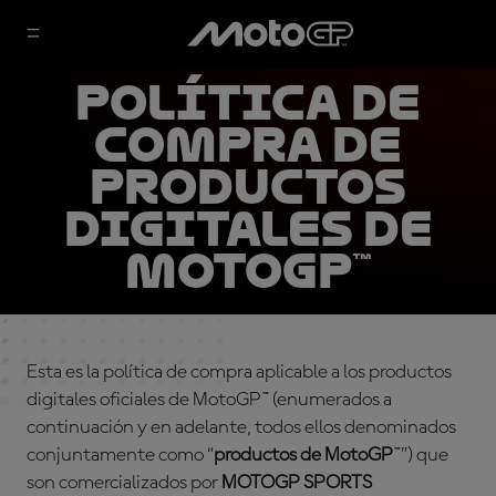
Política de
compra de
productos
digitales de
MotoGP™
Esta es la política de compra aplicable a los productos
digitales oficiales de MotoGP™ (enumerados a
continuación y en adelante, todos ellos denominados
conjuntamente como “
productos de MotoGP
™”) que
son comercializados por
MOTOGP SPORTS