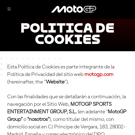
Politica de
Cookies
Esta Política de Cookies es parte integrante de la
Política de Privacidad del sitio web
motogp.com
(hereinafter, the "
Website
").
Con las finalidades que se detallarán a continuación, la
navegación por el Sitio Web,
MOTOGP SPORTS
ENTERTAINMENT GROUP, S.L.
(en adelante “
MotoGP
Group”
o
“nosotros”
), como titular del mismo, con
domicilio social en C/ Príncipe de Vergara, 183, 28002-
Madrid, España y correo electrónico del DPO