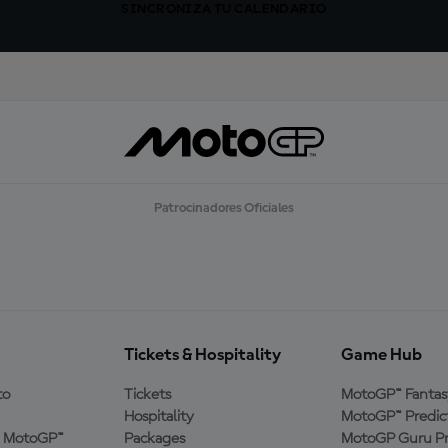
SINCRONIZA TU CALENDARIO
Patrocinadores Oficiales
Tickets & Hospitality
Game Hub
to
Tickets
MotoGP™ Fantas
Hospitality
MotoGP™ Predic
a MotoGP™
Packages
MotoGP Guru Pr