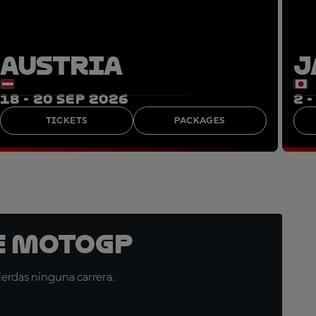
AUSTRIA
J
18 - 20 SEP 2026
2 
TICKETS
PACKAGES
e MotoGP
erdas ninguna carrera.