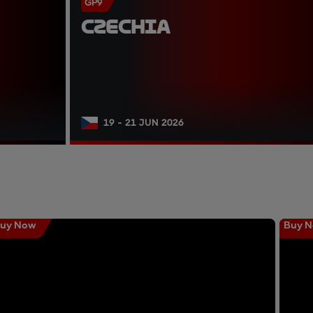
GP9
CZECHIA
19 - 21 JUN 2026
uy Now
Buy 