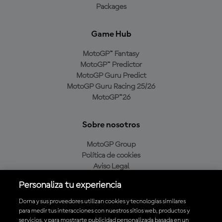
Packages
Game Hub
MotoGP™ Fantasy
MotoGP™ Predictor
MotoGP Guru Predict
MotoGP Guru Racing 25/26
MotoGP™26
Sobre nosotros
MotoGP Group
Política de cookies
Aviso Legal
Política de privacidad
Personaliza tu experiencia
Política de compra
Dorna y sus proveedores utilizan cookies y tecnologías similares
para medir tus interacciones con nuestros sitios web, productos y
servicios, y para mostrarte publicidad personalizada basada en un