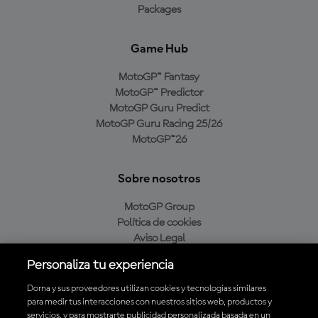
Packages
Game Hub
MotoGP™ Fantasy
MotoGP™ Predictor
MotoGP Guru Predict
MotoGP Guru Racing 25/26
MotoGP™26
Sobre nosotros
MotoGP Group
Política de cookies
Aviso Legal
Política de privacidad
Personaliza tu experiencia
Política de compra
Dorna y sus proveedores utilizan cookies y tecnologías similares
para medir tus interacciones con nuestros sitios web, productos y
servicios, y para mostrarte publicidad personalizada basada en un