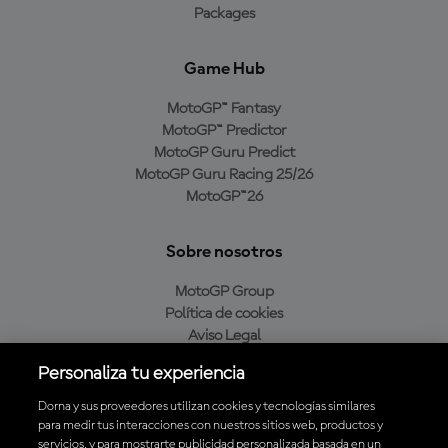
Packages
Game Hub
MotoGP™ Fantasy
MotoGP™ Predictor
MotoGP Guru Predict
MotoGP Guru Racing 25/26
MotoGP™26
Sobre nosotros
MotoGP Group
Política de cookies
Aviso Legal
Política de privacidad
Personaliza tu experiencia
Política de compra
Dorna y sus proveedores utilizan cookies y tecnologías similares
para medir tus interacciones con nuestros sitios web, productos y
servicios, y para mostrarte publicidad personalizada basada en un